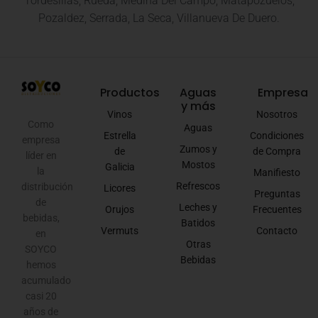
Tordesillas, Rueda, Medina Del Campo, Matapozuelos,
Pozaldez, Serrada, La Seca, Villanueva De Duero.
Productos
Aguas
Empresa
y más
Vinos
Nosotros
Como
Aguas
Estrella
Condiciones
empresa
Zumos y
de
de Compra
líder en
Mostos
Galicia
la
Manifiesto
Refrescos
distribución
Licores
Preguntas
de
Leches y
Orujos
Frecuentes
bebidas,
Batidos
Vermuts
Contacto
en
Otras
SOYCO
Bebidas
hemos
acumulado
casi 20
años de