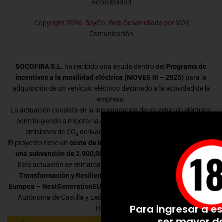
Accesibilidad
Copyright 2026. SoyCo. Web Desarrollada por
VOY
Comunicación
SOCOFIRA S.L.
ha recibido una ayuda dentro del
Programa de
incentivos a la movilidad eléctrica (MOVES III – 2025)
para la
adquisición de un vehículo eléctrico destinado a la actividad de la
empresa.
La actuación consiste en la incorporación de un vehículo eléctrico,
contribuyendo a mejorar la eficiencia energética y a reducir las
emisiones de CO₂ derivadas de la movilidad empresarial.
El proyecto tiene un
coste de inversión de 39.499,03 €
y ha recibido
una subvención de 2.900,00 €
dentro del programa MOVES III.
Esta actuación se enmarca dentro del
Plan de Recuperación,
Transformación y Resiliencia
y está financiada por la
Unión
Europea – NextGenerationEU
, siendo gestionada en la Comunidad
Autónoma de Castilla y León por la Consejería de Economía y
Para ingresar a es
Hacienda.
ser mayor d