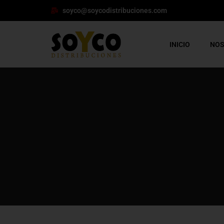
soyco@soycodistribuciones.com
INICIO
NO