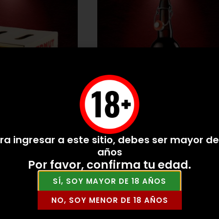
a Rojo box
Vermut Rivera Tinto (6 uds.)
ra ingresar a este sitio, debes ser mayor de
años
VER PRODUCTO
Por favor, confirma tu edad.
SÍ, SOY MAYOR DE 18 AÑOS
NO, SOY MENOR DE 18 AÑOS