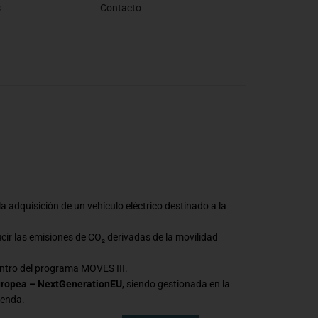
s
Contacto
a adquisición de un vehículo eléctrico destinado a la
ucir las emisiones de CO₂ derivadas de la movilidad
ntro del programa MOVES III.
uropea – NextGenerationEU
, siendo gestionada en la
ienda.