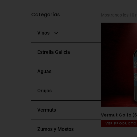
Categorías
Mostrando los 10 
Vinos
Estrella Galicia
Blancos
Aguas
Tintos
Orujos
Rosados
Vermuts
Bag In Box
Vermut Golfo (6
VER PRODUCTO
Zumos y Mostos