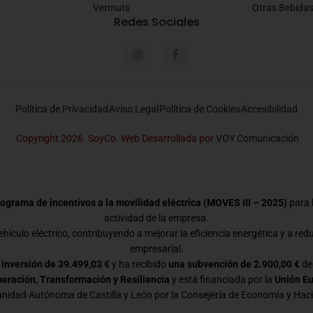
Vermuts
Otras Bebida
Redes Sociales
Política de Privacidad
Aviso Legal
Política de Cookies
Accesibilidad
Copyright 2026. SoyCo. Web Desarrollada por
VOY Comunicación
ograma de incentivos a la movilidad eléctrica (MOVES III – 2025)
para l
actividad de la empresa.
hículo eléctrico, contribuyendo a mejorar la eficiencia energética y a red
empresarial.
 inversión de 39.499,03 €
y ha recibido
una subvención de 2.900,00 €
de
eración, Transformación y Resiliencia
y está financiada por la
Unión E
idad Autónoma de Castilla y León por la Consejería de Economía y Hac