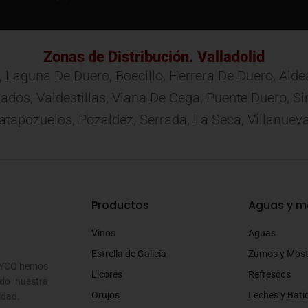
Zonas de Distribución. Valladolid
, Laguna De Duero, Boecillo, Herrera De Duero, Ald
 Mojados, Valdestillas, Viana De Cega, Puente Duero,
apozuelos, Pozaldez, Serrada, La Seca, Villanuev
Productos
Aguas y m
Vinos
Aguas
Estrella de Galicia
Zumos y Mos
SOYCO hemos
Licores
Refrescos
do nuestra
Orujos
Leches y Bati
idad.