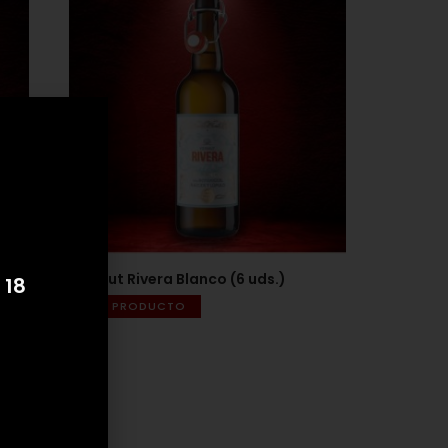
Vermut Rivera Blanco (6 uds.)
 18
VER PRODUCTO