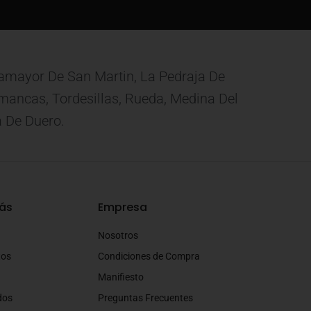
eamayor De San Martin, La Pedraja De
 Simancas, Tordesillas, Rueda, Medina Del
a De Duero.
ás
Empresa
Nosotros
tos
Condiciones de Compra
Manifiesto
dos
Preguntas Frecuentes