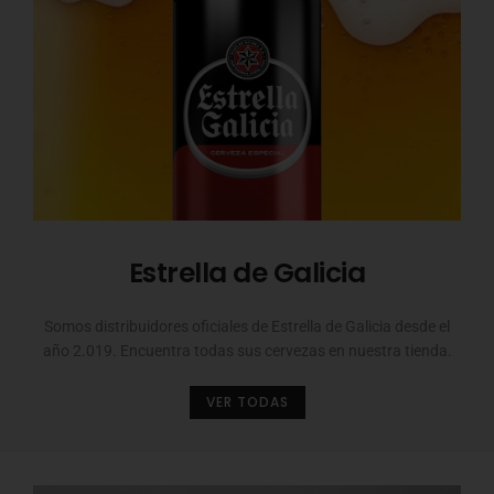
Estrella de Galicia
Somos distribuidores oficiales de Estrella de Galicia desde el
año 2.019. Encuentra todas sus cervezas en nuestra tienda.
VER TODAS