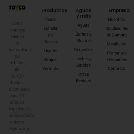
Productos
Aguas
Empresa
y más
Vinos
Nosotros
Como
Aguas
Estrella
Condiciones
empresa
Zumos y
de
de Compra
líder en
Mostos
Galicia
la
Manifiesto
Refrescos
distribución
Licores
Preguntas
de
Leches y
Orujos
Frecuentes
bebidas,
Batidos
Vermuts
Contacto
en
Otras
SOYCO
Bebidas
hemos
acumulado
casi 20
años de
experiencia,
consolidando
nuestra
reputación