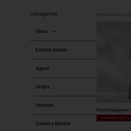
Categorías
Mostrando los 2 re
Vinos
Estrella Galicia
Blancos
Aguas
Tintos
Orujos
Rosados
Vermuts
Bag In Box
Pita Sauvignon B
VER PRODUCTO
Zumos y Mostos