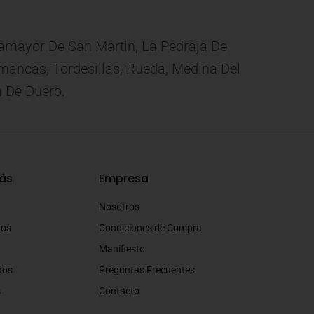
eamayor De San Martin, La Pedraja De
 Simancas, Tordesillas, Rueda, Medina Del
a De Duero.
ás
Empresa
Nosotros
tos
Condiciones de Compra
Manifiesto
dos
Preguntas Frecuentes
s
Contacto