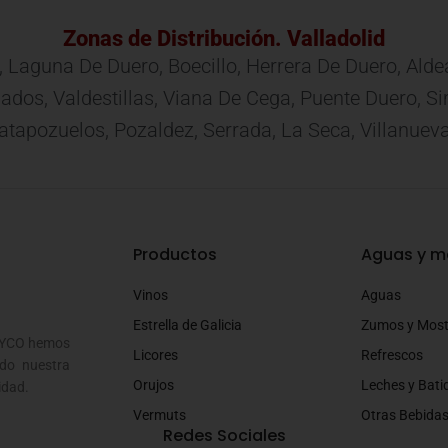
Zonas de Distribución. Valladolid
, Laguna De Duero, Boecillo, Herrera De Duero, Ald
 Mojados, Valdestillas, Viana De Cega, Puente Duero,
apozuelos, Pozaldez, Serrada, La Seca, Villanuev
Productos
Aguas y m
Vinos
Aguas
Estrella de Galicia
Zumos y Mos
SOYCO hemos
Licores
Refrescos
do nuestra
Orujos
Leches y Bati
idad.
Vermuts
Otras Bebida
Redes Sociales