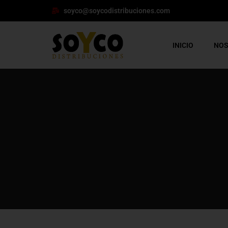
soyco@soycodistribuciones.com
INICIO
NO