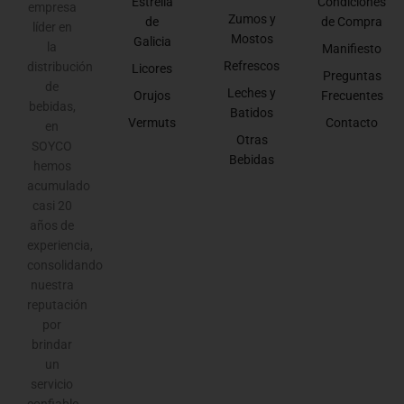
Estrella
Condiciones
empresa
Zumos y
de
de Compra
líder en
Mostos
Galicia
la
Manifiesto
Refrescos
distribución
Licores
Preguntas
de
Leches y
Orujos
Frecuentes
bebidas,
Batidos
Vermuts
Contacto
en
Otras
SOYCO
Bebidas
hemos
acumulado
casi 20
años de
experiencia,
consolidando
nuestra
reputación
por
brindar
un
servicio
confiable