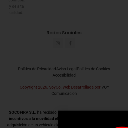
y de alta
calidad.
Redes Sociales
Política de Privacidad
Aviso Legal
Política de Cookies
Accesibilidad
Copyright 2026. SoyCo. Web Desarrollada por
VOY
Comunicación
SOCOFIRA S.L.
ha recibido una ayuda dentro del
Programa de
incentivos a la movilidad eléctrica (MOVES III – 2025)
para la
adquisición de un vehículo eléctrico destinado a la actividad de la