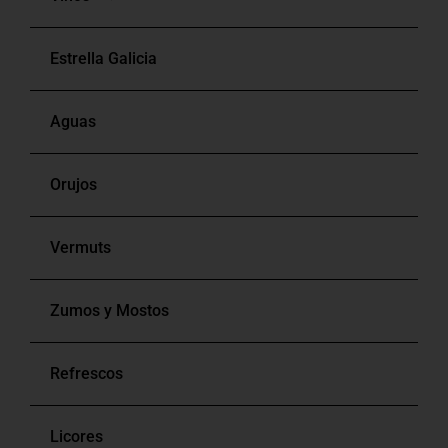
Estrella Galicia
Blancos
Aguas
Tintos
Orujos
Rosados
Vermuts
Bag In Box
Zumos y Mostos
Refrescos
Licores