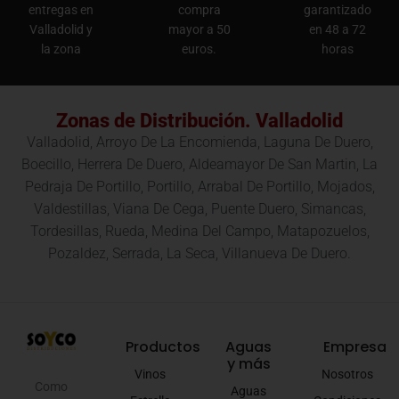
entregas en
compra
garantizado
Valladolid y
mayor a 50
en 48 a 72
la zona
euros.
horas
Zonas de Distribución. Valladolid
Valladolid, Arroyo De La Encomienda, Laguna De Duero,
Boecillo, Herrera De Duero, Aldeamayor De San Martin, La
Pedraja De Portillo, Portillo, Arrabal De Portillo, Mojados,
Valdestillas, Viana De Cega, Puente Duero, Simancas,
Tordesillas, Rueda, Medina Del Campo, Matapozuelos,
Pozaldez, Serrada, La Seca, Villanueva De Duero.
Productos
Aguas
Empresa
y más
Vinos
Nosotros
Como
Aguas