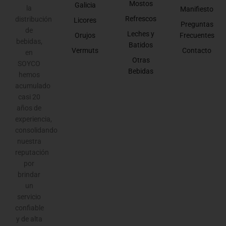
Mostos
Galicia
la
Manifiesto
Refrescos
distribución
Licores
Preguntas
de
Leches y
Orujos
Frecuentes
bebidas,
Batidos
Vermuts
Contacto
en
Otras
SOYCO
Bebidas
hemos
acumulado
casi 20
años de
experiencia,
consolidando
nuestra
reputación
por
brindar
un
servicio
confiable
y de alta