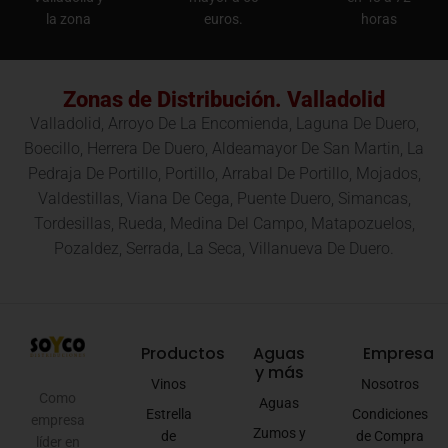
la zona
euros.
horas
Zonas de Distribución. Valladolid
Valladolid, Arroyo De La Encomienda, Laguna De Duero,
Boecillo, Herrera De Duero, Aldeamayor De San Martin, La
Pedraja De Portillo, Portillo, Arrabal De Portillo, Mojados,
Valdestillas, Viana De Cega, Puente Duero, Simancas,
Tordesillas, Rueda, Medina Del Campo, Matapozuelos,
Pozaldez, Serrada, La Seca, Villanueva De Duero.
Productos
Aguas
Empresa
y más
Vinos
Nosotros
Como
Aguas
Estrella
Condiciones
empresa
Zumos y
de
de Compra
líder en