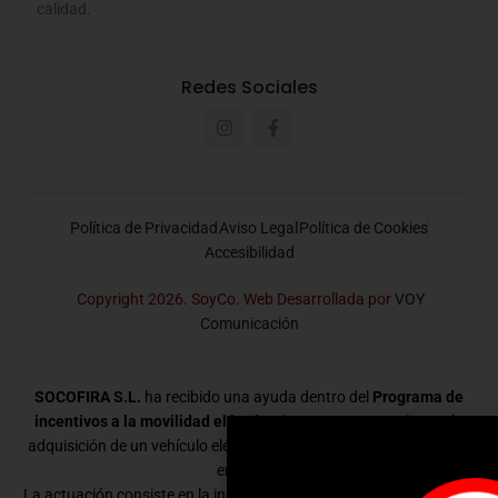
calidad.
Redes Sociales
Política de Privacidad
Aviso Legal
Política de Cookies
Accesibilidad
Copyright 2026. SoyCo. Web Desarrollada por
VOY
Comunicación
SOCOFIRA S.L.
ha recibido una ayuda dentro del
Programa de
incentivos a la movilidad eléctrica (MOVES III – 2025)
para la
adquisición de un vehículo eléctrico destinado a la actividad de la
empresa.
La actuación consiste en la incorporación de un vehículo eléctrico,