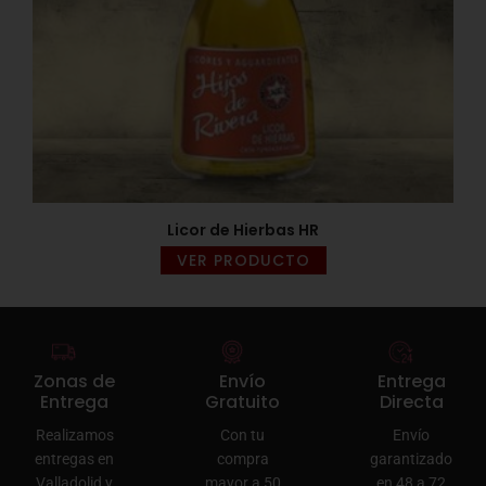
Licor de Hierbas HR
VER PRODUCTO
Zonas de
Envío
Entrega
Entrega
Gratuito
Directa
Realizamos
Con tu
Envío
entregas en
compra
garantizado
Valladolid y
mayor a 50
en 48 a 72