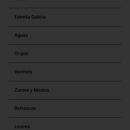
Estrella Galicia
Blancos
Aguas
Tintos
Orujos
Rosados
Vermuts
Bag In Box
Zumos y Mostos
Refrescos
Licores