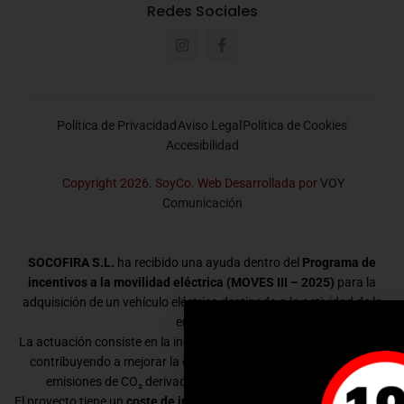
Redes Sociales
Política de Privacidad
Aviso Legal
Política de Cookies
Accesibilidad
Copyright 2026. SoyCo. Web Desarrollada por
VOY
Comunicación
SOCOFIRA S.L.
ha recibido una ayuda dentro del
Programa de
incentivos a la movilidad eléctrica (MOVES III – 2025)
para la
adquisición de un vehículo eléctrico destinado a la actividad de la
empresa.
La actuación consiste en la incorporación de un vehículo eléctrico,
contribuyendo a mejorar la eficiencia energética y a reducir las
emisiones de CO₂ derivadas de la movilidad empresarial.
El proyecto tiene un
coste de inversión de 39.499,03 €
y ha recibido