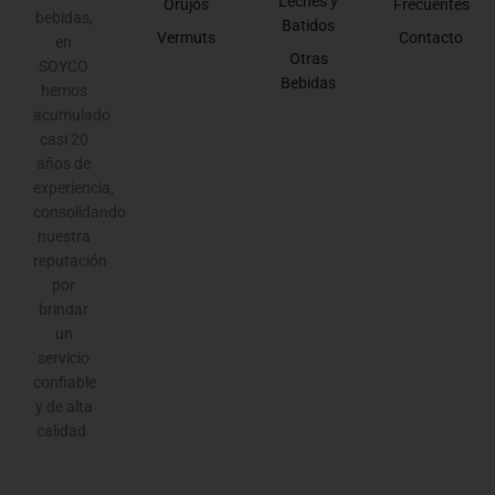
Leches y
Orujos
Frecuentes
bebidas,
Batidos
Vermuts
Contacto
en
Otras
SOYCO
Bebidas
hemos
acumulado
casi 20
años de
experiencia,
consolidando
nuestra
reputación
por
brindar
un
servicio
confiable
y de alta
calidad.