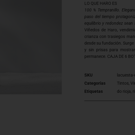
LO QUE HARO ES
100 % Tempranillo. Eleganc
paso del tiempo protagoniz
equilibrio y redondez sean 
Viñedos de Haro, vendimi
crianza con trasiegos man
desde su fundación. Surge 
y sin prisas para mostra
permanece. CAJA DE 6 BO
SKU
lacuesta-
Categorías
Tintos
,
Vi
Etiquetas
do rioja
,
r