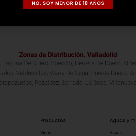
NO, SOY MENOR DE 18 AÑOS
a Selecto Crianza (6 uds.)
Hinia Reserva (6 uds.)
PRODUCTO
VER PRODUCTO
Zonas de Distribución. Valladolid
, Laguna De Duero, Boecillo, Herrera De Duero, Ald
 Mojados, Valdestillas, Viana De Cega, Puente Duero,
apozuelos, Pozaldez, Serrada, La Seca, Villanuev
Productos
Aguas y m
Vinos
Aguas