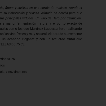
ia, finura y sutileza en una corola de matices. Donde el
a su elaboración y crianza. Afinado en botella para que
sus principales virtudes. Un vino de Haro por definición.
a a mano, fermentación natural y el punto exacto de
uales como los que Martínez Lacuesta lleva realizando
así un vino fresco y muy natural, elaborado suavemente
r un acabado elegante y con un recuerdo frutal que
TELLAS DE 75 CL.
crianza-75
nos
ioja
,
vino
,
vino tinto