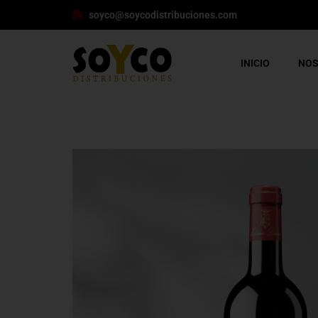
soyco@soycodistribuciones.com
INICIO
NO