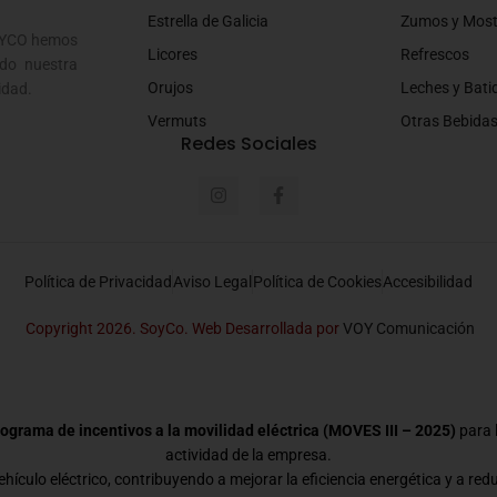
Estrella de Galicia
Zumos y Mos
SOYCO hemos
Licores
Refrescos
do nuestra
Orujos
Leches y Bati
idad.
Vermuts
Otras Bebida
Redes Sociales
Política de Privacidad
Aviso Legal
Política de Cookies
Accesibilidad
Copyright 2026. SoyCo. Web Desarrollada por
VOY Comunicación
ograma de incentivos a la movilidad eléctrica (MOVES III – 2025)
para l
actividad de la empresa.
hículo eléctrico, contribuyendo a mejorar la eficiencia energética y a red