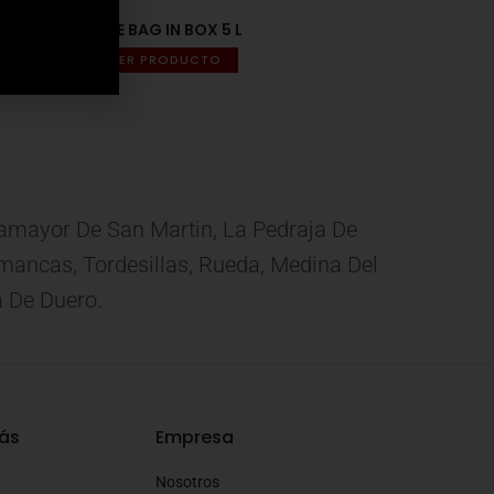
NOE BAG IN BOX 5 L
VER PRODUCTO
eamayor De San Martin, La Pedraja De
 Simancas, Tordesillas, Rueda, Medina Del
a De Duero.
ás
Empresa
Nosotros