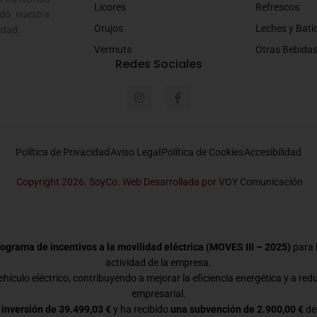
Licores
Refrescos
do nuestra
Orujos
Leches y Bati
idad.
Vermuts
Otras Bebida
Redes Sociales
Política de Privacidad
Aviso Legal
Política de Cookies
Accesibilidad
Copyright 2026. SoyCo. Web Desarrollada por
VOY Comunicación
ograma de incentivos a la movilidad eléctrica (MOVES III – 2025)
para l
actividad de la empresa.
hículo eléctrico, contribuyendo a mejorar la eficiencia energética y a red
empresarial.
 inversión de 39.499,03 €
y ha recibido
una subvención de 2.900,00 €
de