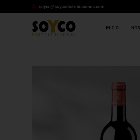
soyco@soycodistribuciones.com
INICIO
NO