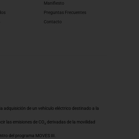
Manifiesto
dos
Preguntas Frecuentes
s
Contacto
a adquisición de un vehículo eléctrico destinado a la
ucir las emisiones de CO₂ derivadas de la movilidad
ntro del programa MOVES III.