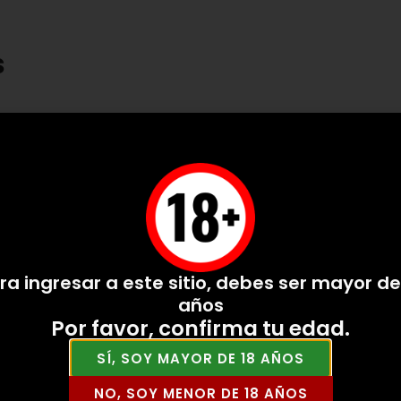
s
ra ingresar a este sitio, debes ser mayor de
años
Por favor, confirma tu edad.
SÍ, SOY MAYOR DE 18 AÑOS
ta Viura Fermentado (6
Portia Crianza Magnum
NO, SOY MENOR DE 18 AÑOS
VER PRODUCTO