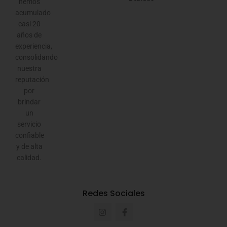
hemos
acumulado
casi 20
años de
experiencia,
consolidando
nuestra
reputación
por
brindar
un
servicio
confiable
y de alta
calidad.
Redes Sociales