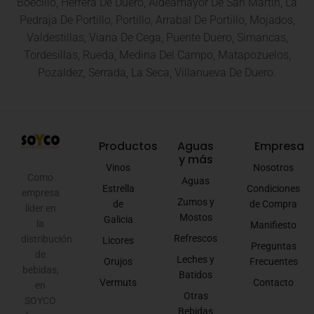
Boecillo, Herrera De Duero, Aldeamayor De San Martin, La
Pedraja De Portillo, Portillo, Arrabal De Portillo, Mojados,
Valdestillas, Viana De Cega, Puente Duero, Simancas,
Tordesillas, Rueda, Medina Del Campo, Matapozuelos,
Pozaldez, Serrada, La Seca, Villanueva De Duero.
Productos
Aguas
Empresa
y más
Vinos
Nosotros
Como
Aguas
Estrella
Condiciones
empresa
Zumos y
de
de Compra
líder en
Mostos
Galicia
la
Manifiesto
Refrescos
distribución
Licores
Preguntas
de
Leches y
Orujos
Frecuentes
bebidas,
Batidos
Vermuts
Contacto
en
Otras
SOYCO
Bebidas