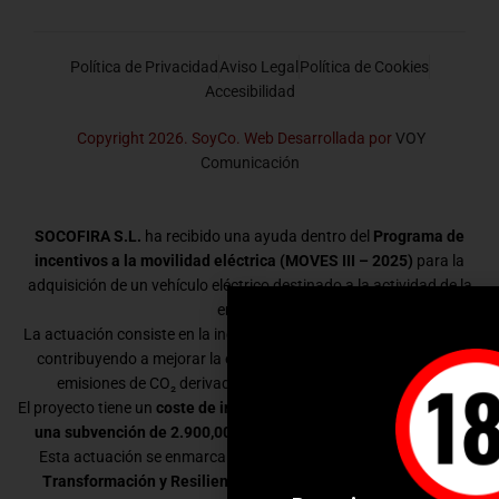
Política de Privacidad
Aviso Legal
Política de Cookies
Accesibilidad
Copyright 2026. SoyCo. Web Desarrollada por
VOY
Comunicación
SOCOFIRA S.L.
ha recibido una ayuda dentro del
Programa de
incentivos a la movilidad eléctrica (MOVES III – 2025)
para la
adquisición de un vehículo eléctrico destinado a la actividad de la
empresa.
La actuación consiste en la incorporación de un vehículo eléctrico,
contribuyendo a mejorar la eficiencia energética y a reducir las
emisiones de CO₂ derivadas de la movilidad empresarial.
El proyecto tiene un
coste de inversión de 39.499,03 €
y ha recibido
una subvención de 2.900,00 €
dentro del programa MOVES III.
Esta actuación se enmarca dentro del
Plan de Recuperación,
Transformación y Resiliencia
y está financiada por la
Unión