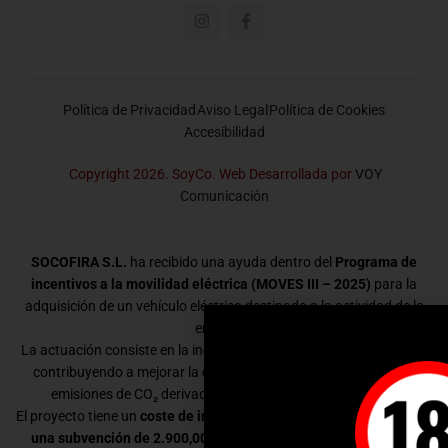
Política de Privacidad
Aviso Legal
Política de Cookies
Accesibilidad
Copyright 2026. SoyCo. Web Desarrollada por
VOY
Comunicación
SOCOFIRA S.L.
ha recibido una ayuda dentro del
Programa de
incentivos a la movilidad eléctrica (MOVES III – 2025)
para la
adquisición de un vehículo eléctrico destinado a la actividad de la
empresa.
La actuación consiste en la incorporación de un vehículo eléctrico,
contribuyendo a mejorar la eficiencia energética y a reducir las
emisiones de CO₂ derivadas de la movilidad empresarial.
El proyecto tiene un
coste de inversión de 39.499,03 €
y ha recibido
una subvención de 2.900,00 €
dentro del programa MOVES III.