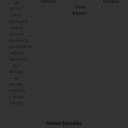
Vermuts
Contacto
en
Otras
SOYCO
Bebidas
hemos
acumulado
casi 20
años de
experiencia,
consolidando
nuestra
reputación
por
brindar
un
servicio
confiable
y de alta
calidad.
Redes Sociales