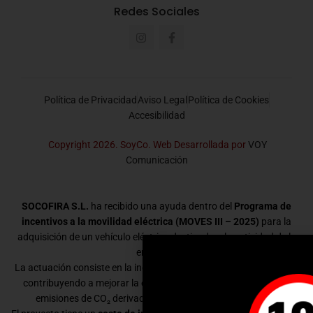
Redes Sociales
Política de Privacidad
Aviso Legal
Política de Cookies
Accesibilidad
Copyright 2026. SoyCo. Web Desarrollada por
VOY
Comunicación
SOCOFIRA S.L.
ha recibido una ayuda dentro del
Programa de
incentivos a la movilidad eléctrica (MOVES III – 2025)
para la
adquisición de un vehículo eléctrico destinado a la actividad de la
empresa.
La actuación consiste en la incorporación de un vehículo eléctrico,
contribuyendo a mejorar la eficiencia energética y a reducir las
emisiones de CO₂ derivadas de la movilidad empresarial.