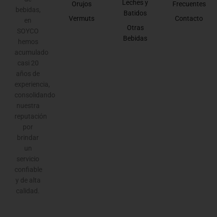
Leches y
Orujos
Frecuentes
bebidas,
Batidos
Vermuts
Contacto
en
Otras
SOYCO
Bebidas
hemos
acumulado
casi 20
años de
experiencia,
consolidando
nuestra
reputación
por
brindar
un
servicio
confiable
y de alta
calidad.