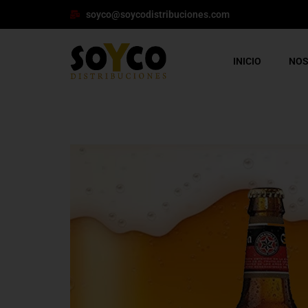
soyco@soycodistribuciones.com
INICIO
NO