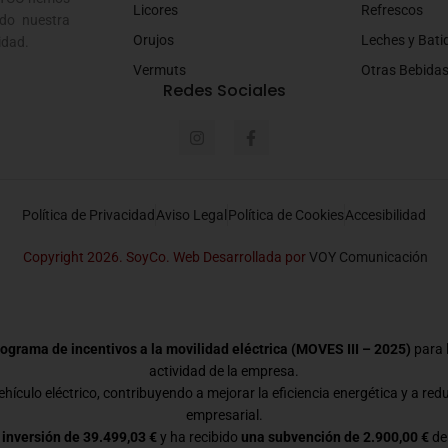
Licores
Refrescos
do nuestra
Orujos
Leches y Bati
idad.
Vermuts
Otras Bebida
Redes Sociales
Política de Privacidad
Aviso Legal
Política de Cookies
Accesibilidad
Copyright 2026. SoyCo. Web Desarrollada por
VOY Comunicación
ograma de incentivos a la movilidad eléctrica (MOVES III – 2025)
para l
actividad de la empresa.
hículo eléctrico, contribuyendo a mejorar la eficiencia energética y a red
empresarial.
 inversión de 39.499,03 €
y ha recibido
una subvención de 2.900,00 €
de