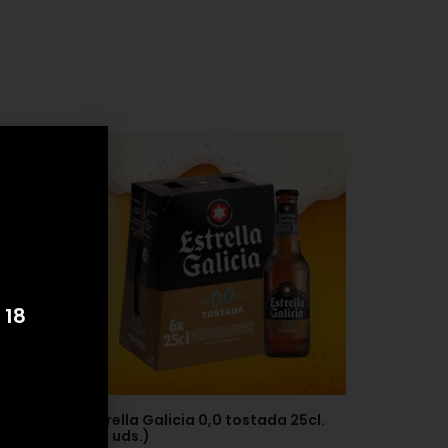
 18
s.)
Estrella Galicia 0,0 tostada 25cl.
(24 uds.)