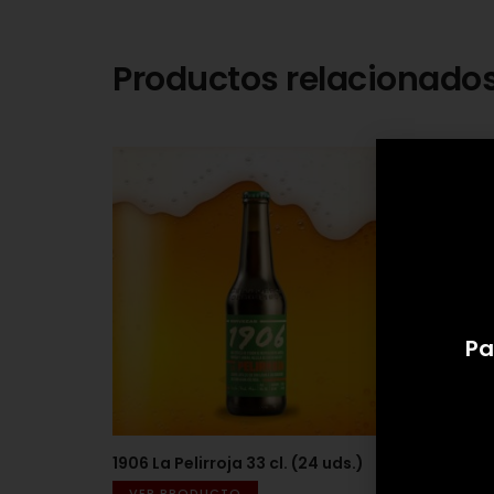
Productos relacionado
Pa
1906 La Pelirroja 33 cl. (24 uds.)
Estrell
(24 uds
VER PRODUCTO