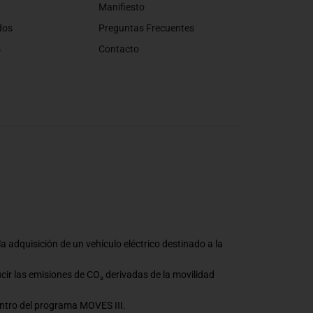
Manifiesto
dos
Preguntas Frecuentes
s
Contacto
a adquisición de un vehículo eléctrico destinado a la
ucir las emisiones de CO₂ derivadas de la movilidad
ntro del programa MOVES III.