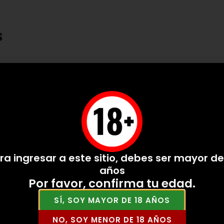
s
ra ingresar a este sitio, debes ser mayor de
años
Por favor, confirma tu edad.
SÍ, SOY MAYOR DE 18 AÑOS
a Galicia Especial lata 33 cl.
1906 Reserva Especial (24 ud
.)
NO, SOY MENOR DE 18 AÑOS
VER PRODUCTO