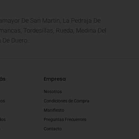
eamayor De San Martin, La Pedraja De
 Simancas, Tordesillas, Rueda, Medina Del
a De Duero.
ás
Empresa
Nosotros
tos
Condiciones de Compra
Manifiesto
dos
Preguntas Frecuentes
s
Contacto