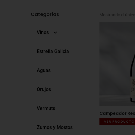
Categorías
Mostrando el único
Vinos
Estrella Galicia
Blancos
Aguas
Tintos
Orujos
Rosados
Vermuts
Bag In Box
Campeador Rese
VER PRODUCTO
Zumos y Mostos