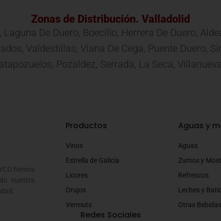
Zonas de Distribución. Valladolid
, Laguna De Duero, Boecillo, Herrera De Duero, Ald
 Mojados, Valdestillas, Viana De Cega, Puente Duero,
apozuelos, Pozaldez, Serrada, La Seca, Villanuev
Productos
Aguas y m
Vinos
Aguas
Estrella de Galicia
Zumos y Mos
SOYCO hemos
Licores
Refrescos
do nuestra
Orujos
Leches y Bati
idad.
Vermuts
Otras Bebida
Redes Sociales