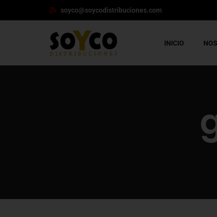
soyco@soycodistribuciones.com
INICIO
NO