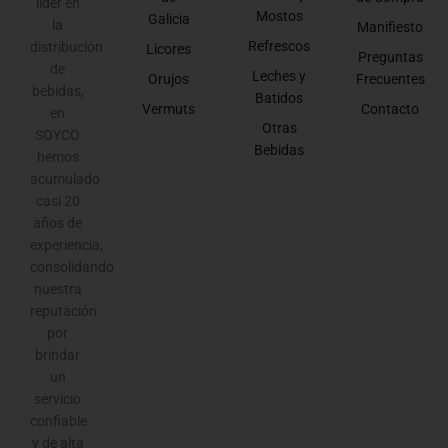
líder en
Mostos
Galicia
la
Manifiesto
Refrescos
distribución
Licores
Preguntas
de
Leches y
Orujos
Frecuentes
bebidas,
Batidos
Vermuts
Contacto
en
Otras
SOYCO
Bebidas
hemos
acumulado
casi 20
años de
experiencia,
consolidando
nuestra
reputación
por
brindar
un
servicio
confiable
y de alta