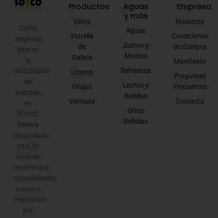
Productos
Aguas
Empresa
y más
Vinos
Nosotros
Como
Aguas
Estrella
Condiciones
empresa
Zumos y
de
de Compra
líder en
Mostos
Galicia
la
Manifiesto
Refrescos
distribución
Licores
Preguntas
de
Leches y
Orujos
Frecuentes
bebidas,
Batidos
Vermuts
Contacto
en
Otras
SOYCO
Bebidas
hemos
acumulado
casi 20
años de
experiencia,
consolidando
nuestra
reputación
por