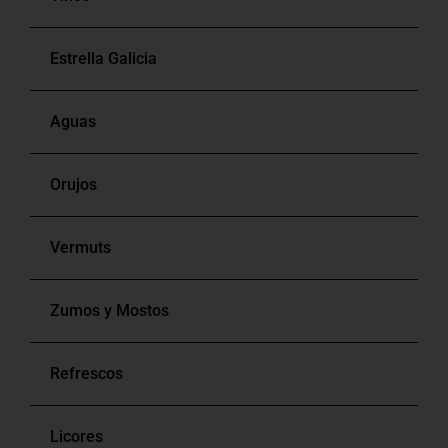
Estrella Galicia
Blancos
Aguas
Tintos
Orujos
Rosados
Vermuts
Bag In Box
Zumos y Mostos
Refrescos
Licores