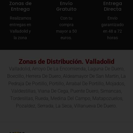
Zonas de
Envío
Entrega
Entrega
Gratuito
Directa
Realizamos
Con tu
Envío
entregas en
compra
garantizado
Valladolid y
mayor a 50
en 48 a 72
la zona
euros.
horas
Zonas de Distribución. Valladolid
Valladolid, Arroyo De La Encomienda, Laguna De Duero,
Boecillo, Herrera De Duero, Aldeamayor De San Martin, La
Pedraja De Portillo, Portillo, Arrabal De Portillo, Mojados,
Valdestillas, Viana De Cega, Puente Duero, Simancas,
Tordesillas, Rueda, Medina Del Campo, Matapozuelos,
Pozaldez, Serrada, La Seca, Villanueva De Duero.