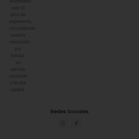
acumulado
casi 20
años de
experiencia,
consolidando
nuestra
reputación
por
brindar
un
servicio
confiable
y de alta
calidad.
Redes Sociales