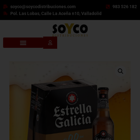
soyco@soycodistribuciones.com
983 526 182
Pol. Las Lobas, Calle La Aceña n10, Valladolid