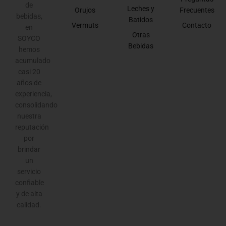
de
Leches y
Orujos
Frecuentes
bebidas,
Batidos
Vermuts
Contacto
en
Otras
SOYCO
Bebidas
hemos
acumulado
casi 20
años de
experiencia,
consolidando
nuestra
reputación
por
brindar
un
servicio
confiable
y de alta
calidad.