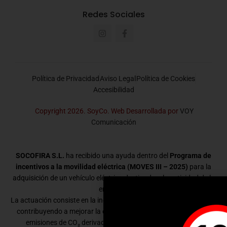
Redes Sociales
Política de Privacidad
Aviso Legal
Política de Cookies
Accesibilidad
Copyright 2026. SoyCo. Web Desarrollada por
VOY
Comunicación
SOCOFIRA S.L.
ha recibido una ayuda dentro del
Programa de
incentivos a la movilidad eléctrica (MOVES III – 2025)
para la
adquisición de un vehículo eléctrico destinado a la actividad de la
empresa.
La actuación consiste en la incorporación de un vehículo eléctrico,
contribuyendo a mejorar la eficiencia energética y a reducir las
emisiones de CO₂ derivadas de la movilidad empresarial.