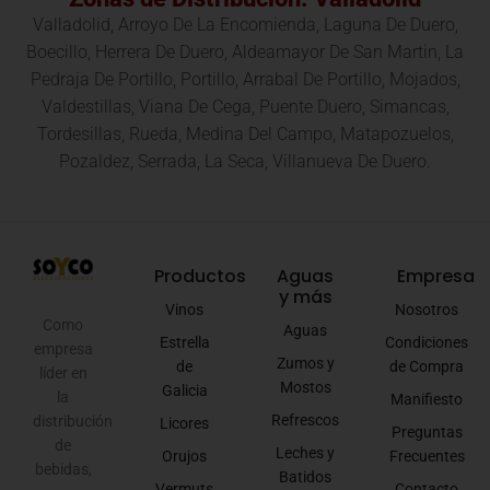
Valladolid, Arroyo De La Encomienda, Laguna De Duero,
Boecillo, Herrera De Duero, Aldeamayor De San Martin, La
Pedraja De Portillo, Portillo, Arrabal De Portillo, Mojados,
Valdestillas, Viana De Cega, Puente Duero, Simancas,
Tordesillas, Rueda, Medina Del Campo, Matapozuelos,
Pozaldez, Serrada, La Seca, Villanueva De Duero.
Productos
Aguas
Empresa
y más
Vinos
Nosotros
Como
Aguas
Estrella
Condiciones
empresa
Zumos y
de
de Compra
líder en
Mostos
Galicia
la
Manifiesto
Refrescos
distribución
Licores
Preguntas
de
Leches y
Orujos
Frecuentes
bebidas,
Batidos
Vermuts
Contacto