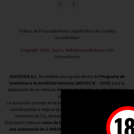
Política de Privacidad
Aviso Legal
Política de Cookies
Accesibilidad
Copyright 2026. SoyCo. Web Desarrollada por
VOY
Comunicación
SOCOFIRA S.L.
ha recibido una ayuda dentro del
Programa de
incentivos a la movilidad eléctrica (MOVES III – 2025)
para la
adquisición de un vehículo eléctrico destinado a la actividad de la
empresa.
La actuación consiste en la incorporación de un vehículo eléctrico,
contribuyendo a mejorar la eficiencia energética y a reducir las
emisiones de CO₂ derivadas de la movilidad empresarial.
El proyecto tiene un
coste de inversión de 39.499,03 €
y ha recibido
una subvención de 2.900,00 €
dentro del programa MOVES III.