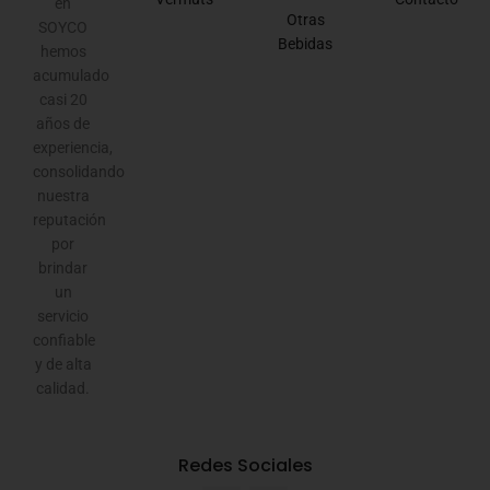
en
Otras
SOYCO
Bebidas
hemos
acumulado
casi 20
años de
experiencia,
consolidando
nuestra
reputación
por
brindar
un
servicio
confiable
y de alta
calidad.
Redes Sociales