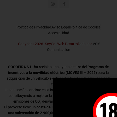
Política de Privacidad
Aviso Legal
Política de Cookies
Accesibilidad
Copyright 2026. SoyCo. Web Desarrollada por
VOY
Comunicación
SOCOFIRA S.L.
ha recibido una ayuda dentro del
Programa de
incentivos a la movilidad eléctrica (MOVES III – 2025)
para la
adquisición de un vehículo eléctrico destinado a la actividad de la
empresa.
La actuación consiste en la incorporación de un vehículo eléctrico,
contribuyendo a mejorar la eficiencia energética y a reducir las
emisiones de CO₂ derivadas de la movilidad empresarial.
El proyecto tiene un
coste de inversión de 39.499,03 €
y ha recibido
una subvención de 2.900,00 €
dentro del programa MOVES III.