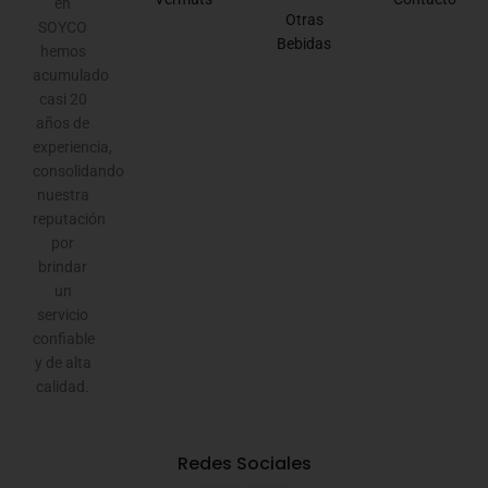
en
Otras
SOYCO
Bebidas
hemos
acumulado
casi 20
años de
experiencia,
consolidando
nuestra
reputación
por
brindar
un
servicio
confiable
y de alta
calidad.
Redes Sociales