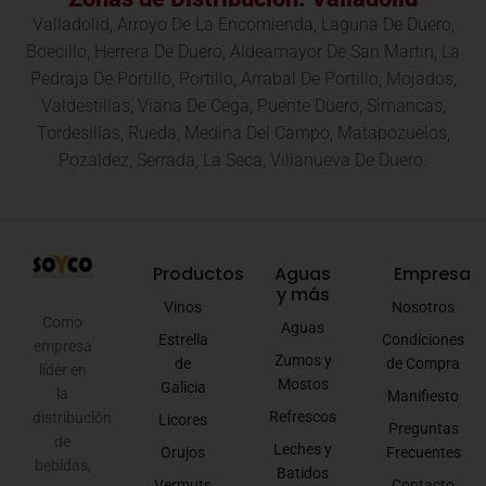
Valladolid, Arroyo De La Encomienda, Laguna De Duero,
Boecillo, Herrera De Duero, Aldeamayor De San Martin, La
Pedraja De Portillo, Portillo, Arrabal De Portillo, Mojados,
Valdestillas, Viana De Cega, Puente Duero, Simancas,
Tordesillas, Rueda, Medina Del Campo, Matapozuelos,
Pozaldez, Serrada, La Seca, Villanueva De Duero.
Productos
Aguas
Empresa
y más
Vinos
Nosotros
Como
Aguas
Estrella
Condiciones
empresa
Zumos y
de
de Compra
líder en
Mostos
Galicia
la
Manifiesto
Refrescos
distribución
Licores
Preguntas
de
Leches y
Orujos
Frecuentes
bebidas,
Batidos
Vermuts
Contacto