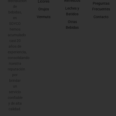
Refrescos
distribución
Licores
Preguntas
de
Leches y
Orujos
Frecuentes
bebidas,
Batidos
Vermuts
Contacto
en
Otras
SOYCO
Bebidas
hemos
acumulado
casi 20
años de
experiencia,
consolidando
nuestra
reputación
por
brindar
un
servicio
confiable
y de alta
calidad.