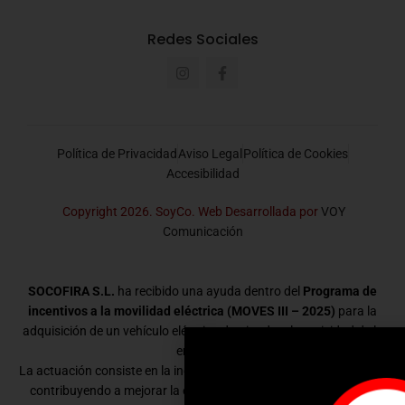
Redes Sociales
Política de Privacidad
Aviso Legal
Política de Cookies
Accesibilidad
Copyright 2026. SoyCo. Web Desarrollada por
VOY
Comunicación
SOCOFIRA S.L.
ha recibido una ayuda dentro del
Programa de
incentivos a la movilidad eléctrica (MOVES III – 2025)
para la
adquisición de un vehículo eléctrico destinado a la actividad de la
empresa.
La actuación consiste en la incorporación de un vehículo eléctrico,
contribuyendo a mejorar la eficiencia energética y a reducir las