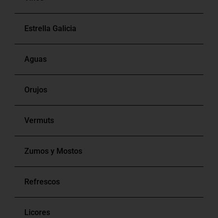
Estrella Galicia
Blancos
Aguas
Tintos
Orujos
Rosados
Vermuts
Bag In Box
Zumos y Mostos
Refrescos
Licores