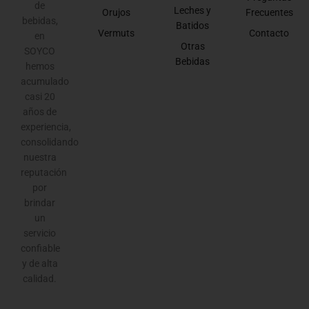
de
Leches y
Orujos
Frecuentes
bebidas,
Batidos
Vermuts
Contacto
en
Otras
SOYCO
Bebidas
hemos
acumulado
casi 20
años de
experiencia,
consolidando
nuestra
reputación
por
brindar
un
servicio
confiable
y de alta
calidad.