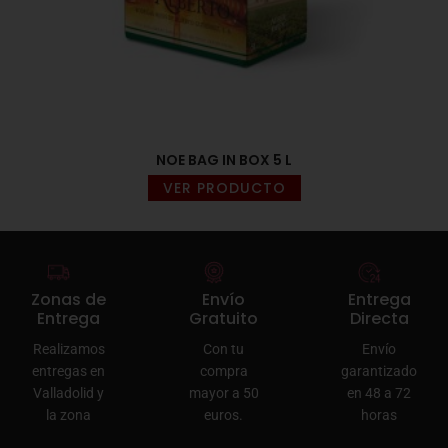
NOE BAG IN BOX 5 L
VER PRODUCTO
Zonas de
Envío
Entrega
Entrega
Gratuito
Directa
Realizamos
Con tu
Envío
entregas en
compra
garantizado
Valladolid y
mayor a 50
en 48 a 72
la zona
euros.
horas