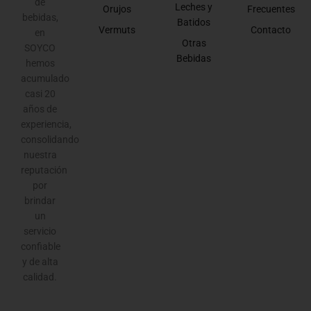
de
Leches y
Orujos
Frecuentes
bebidas,
Batidos
Vermuts
Contacto
en
Otras
SOYCO
Bebidas
hemos
acumulado
casi 20
años de
experiencia,
consolidando
nuestra
reputación
por
brindar
un
servicio
confiable
y de alta
calidad.