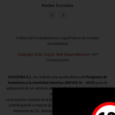
Redes Sociales
Política de Privacidad
Aviso Legal
Política de Cookies
Accesibilidad
Copyright 2026. SoyCo. Web Desarrollada por
VOY
Comunicación
SOCOFIRA S.L.
ha recibido una ayuda dentro del
Programa de
incentivos a la movilidad eléctrica (MOVES III – 2025)
para la
adquisición de un vehículo eléctrico destinado a la actividad de la
empresa.
La actuación consiste en la incorporación de un vehículo eléctrico,
contribuyendo a mejorar la eficiencia energética y a reducir las
emisiones de CO₂ derivadas de la movilidad empresarial.